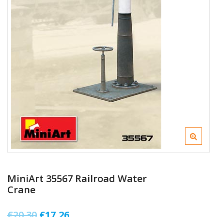
MiniArt 35567 Railroad Water
Crane
Il
Il
€
20,30
€
17,26