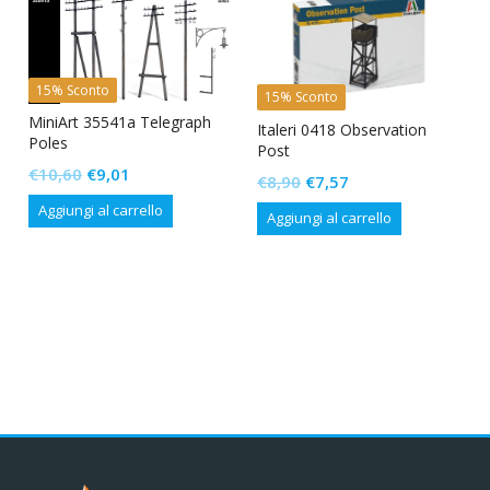
15% Sconto
15% Sconto
MiniArt 35541a Telegraph
Italeri 0418 Observation
Poles
Post
Il
Il
€
10,60
€
9,01
Il
Il
€
8,90
€
7,57
prezzo
prezzo
prezzo
prezzo
Aggiungi al carrello
Aggiungi al carrello
originale
attuale
originale
attuale
era:
è:
era:
è:
€10,60.
€9,01.
€8,90.
€7,57.