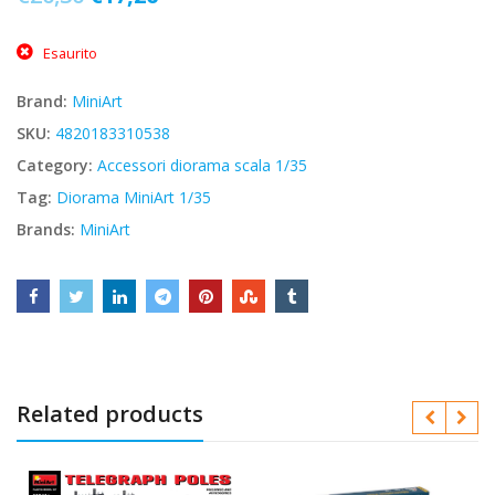
prezzo
prezzo
Esaurito
originale
attuale
era:
è:
Brand:
MiniArt
€20,30.
€17,26.
SKU:
4820183310538
Category:
Accessori diorama scala 1/35
Tag:
Diorama MiniArt 1/35
Brands:
MiniArt
Related products