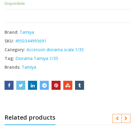
Disponibile
originale
attuale
era:
è:
€10,40.
€8,84.
Brand:
Tamiya
SKU:
4950344995691
Category:
Accessori diorama scala 1/35
Tag:
Diorama Tamiya 1/35
Brands:
Tamiya
Related products