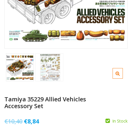
Tamiya 35229 Allied Vehicles
Accessory Set
Il
Il
€
10,40
€
8,84
In Stock
prezzo
prezzo