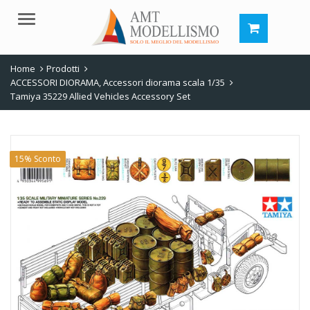
Menu
Home
Prodotti
ACCESSORI DIORAMA
,
Accessori diorama scala 1/35
Tamiya 35229 Allied Vehicles Accessory Set
15% Sconto