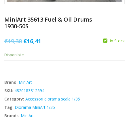
MiniArt 35613 Fuel & Oil Drums
1930-50S
Il
Il
€
19,30
€
16,41
In Stock
prezzo
prezzo
Disponibile
originale
attuale
era:
è:
€19,30.
€16,41.
Brand:
MiniArt
SKU:
4820183312594
Category:
Accessori diorama scala 1/35
Tag:
Diorama MiniArt 1/35
Brands:
MiniArt