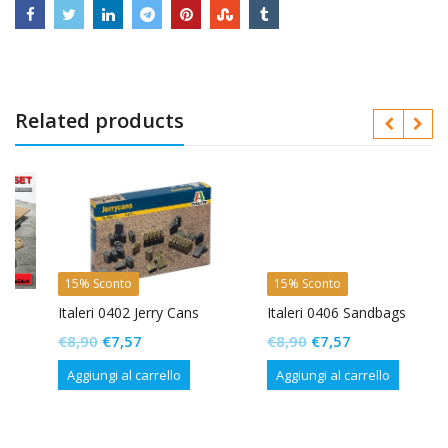
Related products
15% Sconto
15% Sconto
Italeri 0402 Jerry Cans
Italeri 0406 Sandbags
Il
Il
Il
Il
€
8,90
€
7,57
€
8,90
€
7,57
prezzo
prezzo
prezzo
prezzo
Aggiungi al carrello
Aggiungi al carrello
originale
attuale
originale
attuale
era:
è:
era:
è:
€8,90.
€7,57.
€8,90.
€7,57.