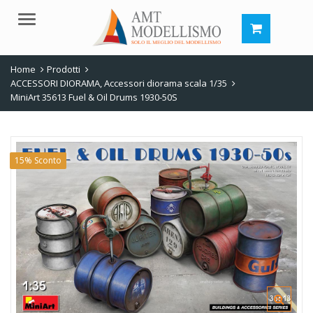
Menu
Home
Prodotti
ACCESSORI DIORAMA
,
Accessori diorama scala 1/35
MiniArt 35613 Fuel & Oil Drums 1930-50S
15% Sconto